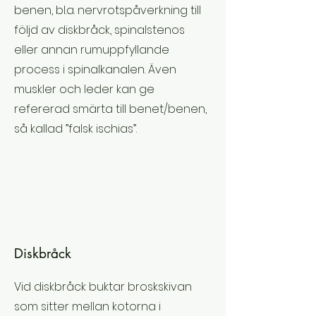
benen, bl.a. nervrotspåverkning till
följd av diskbråck, spinalstenos
eller annan rumuppfyllande
process i spinalkanalen. Även
muskler och leder kan ge
refererad smärta till benet/benen,
så kallad ”falsk ischias”.
Diskbråck
Vid diskbråck buktar broskskivan
som sitter mellan kotorna i